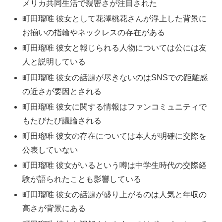
メリカ共同生活で親密さが注目された
町田瑠唯 彼女として花澤桃花さんが浮上した背景に
お揃いの指輪やネックレスの存在がある
町田瑠唯 彼女と報じられる人物については公には友
人と説明している
町田瑠唯 彼女の話題が尽きないのはSNSでの距離感
の近さが要因とされる
町田瑠唯 彼女に関する情報はファンコミュニティで
もたびたび議論される
町田瑠唯 彼女の存在については本人が明確に交際を
公表していない
町田瑠唯 彼女がいるという噂は中学生時代の交際経
験が語られたことも影響している
町田瑠唯 彼女の話題が盛り上がるのは人気と年収の
高さが背景にある