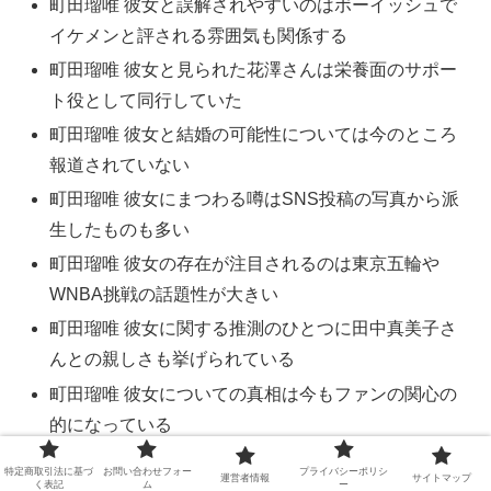
町田瑠唯 彼女と誤解されやすいのはボーイッシュで
イケメンと評される雰囲気も関係する
町田瑠唯 彼女と見られた花澤さんは栄養面のサポー
ト役として同行していた
町田瑠唯 彼女と結婚の可能性については今のところ
報道されていない
町田瑠唯 彼女にまつわる噂はSNS投稿の写真から派
生したものも多い
町田瑠唯 彼女の存在が注目されるのは東京五輪や
WNBA挑戦の話題性が大きい
町田瑠唯 彼女に関する推測のひとつに田中真美子さ
んとの親しさも挙げられている
町田瑠唯 彼女についての真相は今もファンの関心の
的になっている
町田瑠唯 彼女の存在より現在は富士通レッドウェー
特定商取引法に基づ
お問い合わせフォー
プライバシーポリシ
運営者情報
サイトマップ
く表記
ム
ー
ブでの活躍が優先されている